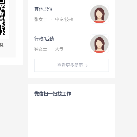
其他职位
张女士
·
中专/技校
行政/后勤
息
钟女士
·
大专
查看更多简历
微信扫一扫找工作