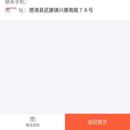
联系手机：
****
地 址：
德清县武康镇兴康南路７８号
返回首页
电话咨询