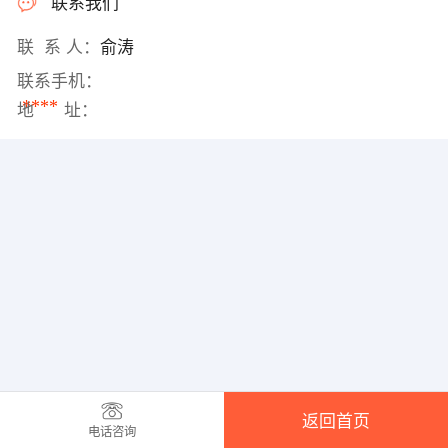
联系我们
联 系 人：
俞涛
联系手机：
****
地 址：
返回首页
电话咨询